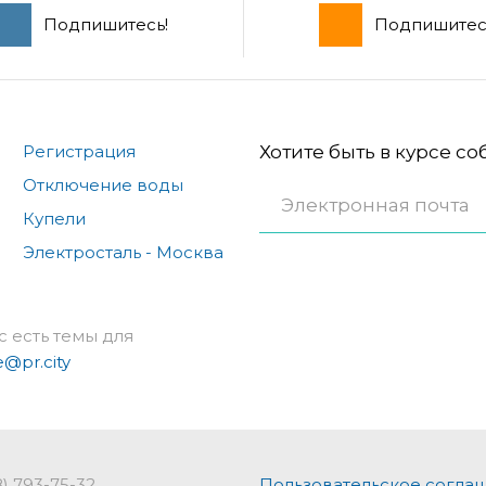
Подпишитесь!
Подпишитес
Регистрация
Хотите быть в курсе с
Отключение воды
Купели
Электросталь - Москва
с есть темы для
e@pr.city
8) 793-75-32
Пользовательское согла