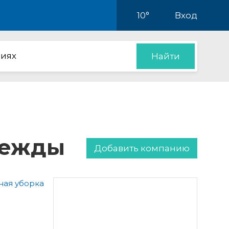
10°
Вход
иях
Найти
дежды
Добавить компанию
ая уборка