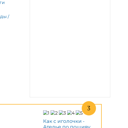
ги
ды /
Как с иголочки -
Ателье по пошиву