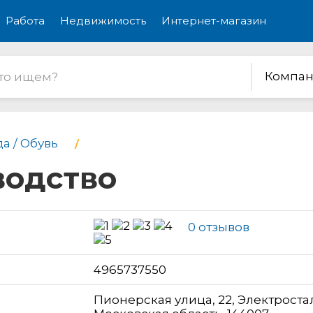
Работа
Недвижимость
Интернет-магазин
Компан
а / Обувь
водство
0 отзывов
н
4965737550
Пионерская улица, 22, Электроста