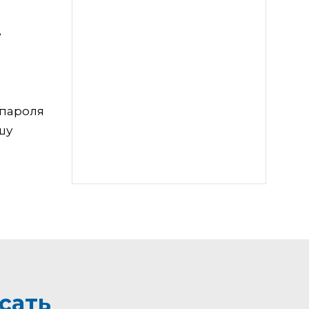
е
 пароля
шу
сать