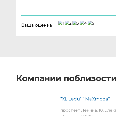
Ваша оценка
Компании поблизост
"XL Ledu" " MaXmoda"
проспект Ленина, 10, Эле