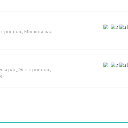
ектросталь, Московская
Эльград, Электросталь,
00