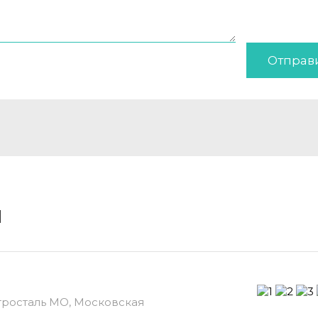
Отправ
и
ктросталь МО, Московская