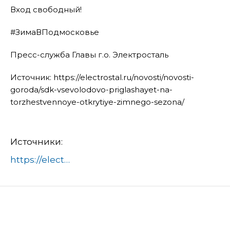
Вход свободный!
#ЗимаВПодмосковье
Пресс-служба Главы г.о. Электросталь
Источник: https://electrostal.ru/novosti/novosti-
goroda/sdk-vsevolodovo-priglashayet-na-
torzhestvennoye-otkrytiye-zimnego-sezona/
Источники:
https://electrostal.ru/novosti/novosti-goroda/sdk-vsevolodovo-priglashayet-na-torzhestvennoye-otkrytiye-zimnego-sezona/