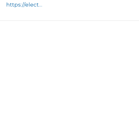
https://electrostal.ru/novosti/novosti-goroda/v-istoriko-khudozhestvennom-muzeye-im-i-i-alekseyeva-otkrylas-vystavka-sovet-skogo-fotokorrespondenta-yevgeniya-khaldeya/