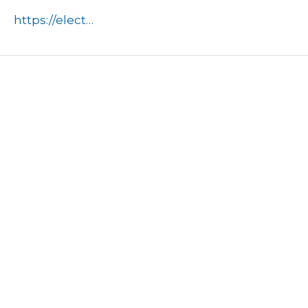
https://electrostal.ru/novosti/novosti-goroda/v-elektrostali-proydet-kontsert-poyu-moye-otechestvo/