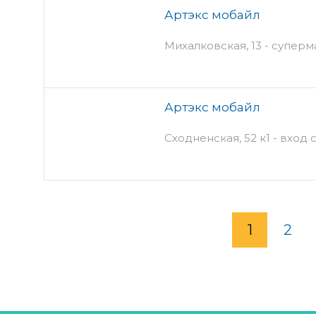
Артэкс мобайл
Михалковская, 13 - супер
Артэкс мобайл
Сходненская, 52 к1 - вход 
1
2