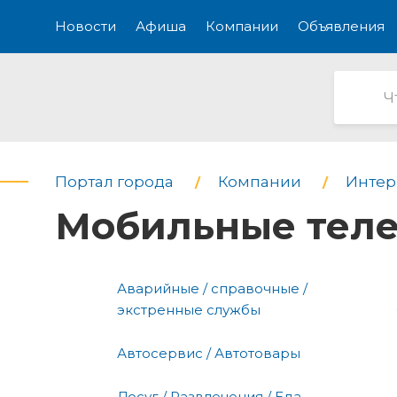
Новости
Афиша
Компании
Объявления
Портал города
Компании
Интерн
Мобильные тел
Аварийные / справочные /
экстренные службы
Автосервис / Автотовары
Досуг / Развлечения / Еда