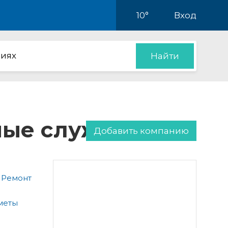
10°
Вход
иях
Найти
нные службы
Добавить компанию
 Ремонт
меты