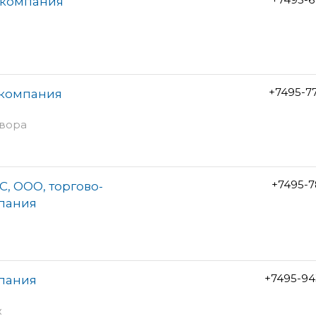
я компания
+7495-7
 компания
двора
+7495-7
, ООО, торгово-
пания
+7495-94
мпания
ж