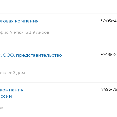
+7495-2
рговая компания
фис, 7 этаж, БЦ 9 Акров
+7495-2
, ООО, представительство
 Венский дом
+7495-7
 компания,
оссии
аж