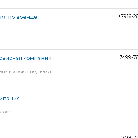
+7916-2
ия по аренде
+7499-7
ервисная компания
льный этаж, 1 подъезд
омпания
этаж
+7495-6