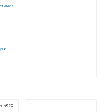
тных /
уги
4-4920