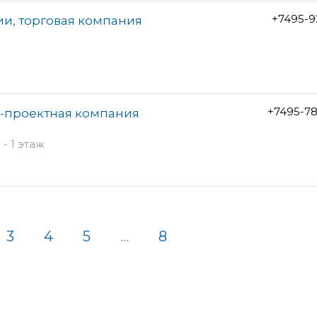
+7495-9
и, торговая компания
+7495-7
-проектная компания
- 1 этаж
3
4
5
...
8