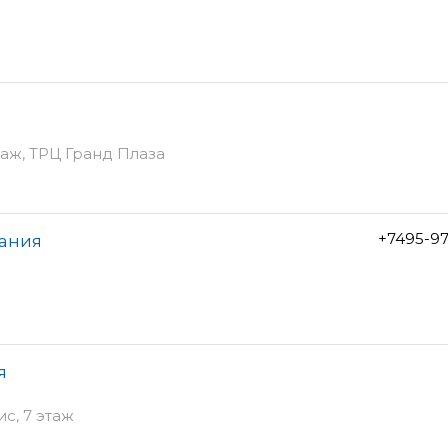
таж, ТРЦ Гранд Плаза
+7495-9
пания
я
ис, 7 этаж