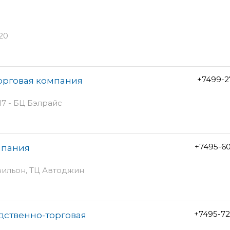
20
+7499-2
торговая компания
17 - БЦ Бэлрайс
+7495-6
мпания
авильон, ТЦ Автоджин
+7495-7
дственно-торговая