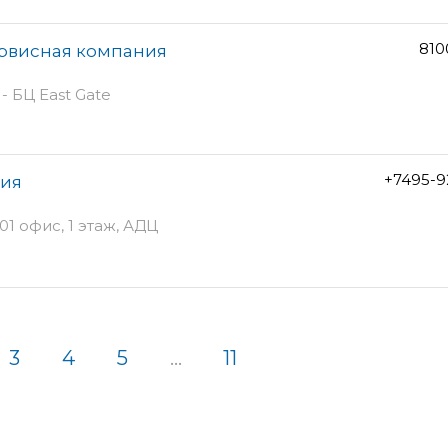
810
ервисная компания
- БЦ East Gate
+7495-9
ния
01 офис, 1 этаж, АДЦ
3
4
5
...
11