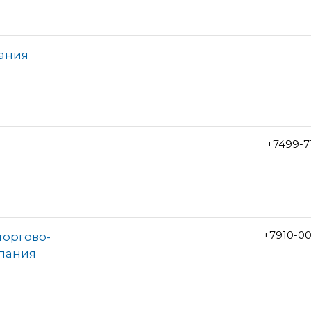
пания
+7499-7
+7910-0
торгово-
пания