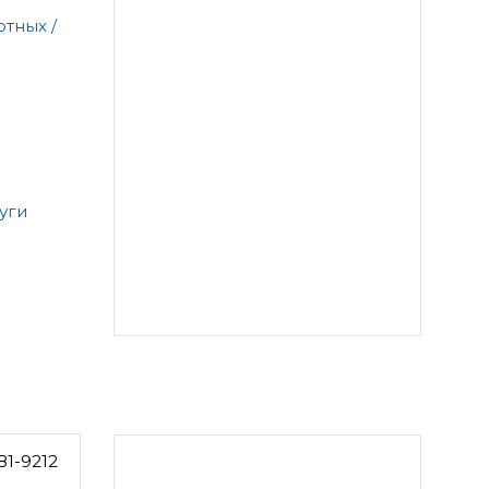
тных /
уги
81-9212