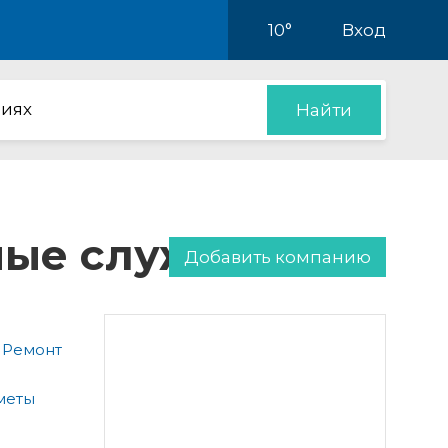
10°
Вход
иях
Найти
нные службы
Добавить компанию
 Ремонт
меты