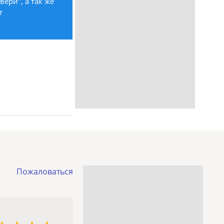
ери", а так же
т
Пожаловаться
3 звезды
4 звезды
5 звёзд