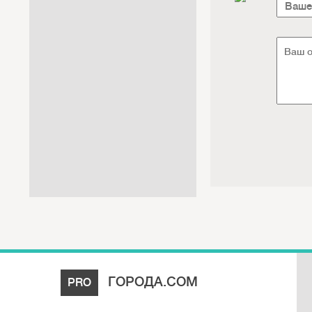
Интернет / Связь / IT
Автосервис / Автотовары
Реклама / Полиграфия / СМИ
Товары для животных /
Ветеринария
Досуг / Развлечения / Еда
Юридические / финансовые
услуги
Хозтовары / Канцелярия /
Упаковка
ГОРОДА.COM
PRO