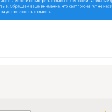
ице вы можете посмотреть отзывы о компании "Стальные дв
тзыв. Обращаем ваше внимание, что сайт "pro-es.ru" не несе
 за достоверность отзывов.
1 звезда
2 звезды