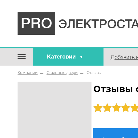
PRO
ЭЛЕКТРОСТА
Категории
Добавить 
Строительные / отделочные
Компании
Стальные двери
Отзывы
материалы
Оборудование / Инструмент
Отзывы 
Аварийные / справочные /
экстренные службы
Рейтинг: 5
Коммунальные / бытовые /
ритуальные услуги
Медицина / Здоровье /
Красота