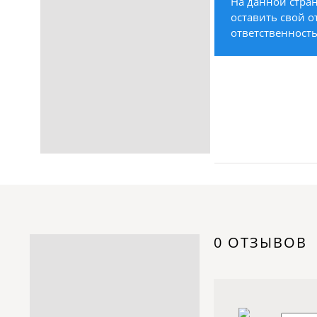
На данной стран
Строительство /
оставить свой о
Недвижимость / Ремонт
ответственность
Одежда / Обувь
Текстиль / Предметы
интерьера
Культура / Искусство / Религия
Город / Власть
Спорт / Отдых / Туризм
Образование / Работа /
Карьера
Компьютеры / Бытовая
техника / Офисная техника
Охрана / Безопасность
0 ОТЗЫВОВ
Металлы / Топливо / Химия
Электроника / Электротехника
Транспорт / Грузоперевозки
Мебель / Материалы /
Фурнитура