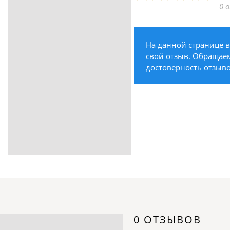
0 
ритуальные услуги
Медицина / Здоровье /
Красота
На данной странице вы
Строительство /
свой отзыв. Обращаем 
Недвижимость / Ремонт
достоверность отзыво
Одежда / Обувь
Текстиль / Предметы
интерьера
Культура / Искусство / Религия
Город / Власть
Спорт / Отдых / Туризм
Образование / Работа /
Карьера
Компьютеры / Бытовая
техника / Офисная техника
Охрана / Безопасность
0 ОТЗЫВОВ
Металлы / Топливо / Химия