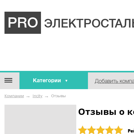
PRO
ЭЛЕКТРОСТАЛ
Категории
Добавить комп
Строительные / отделочные
Компании
Incity
Отзывы
материалы
Оборудование / Инструмент
Отзывы о к
Аварийные / справочные /
экстренные службы
Рейтинг: 5
Ре
Коммунальные / бытовые /