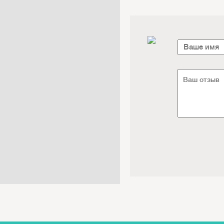
Электроника / Электротехника
Транспорт / Грузоперевозки
Мебель / Материалы /
Фурнитура
Интернет / Связь / IT
Автосервис / Автотовары
Реклама / Полиграфия / СМИ
Товары для животных /
Ветеринария
Досуг / Развлечения / Еда
Юридические / финансовые
услуги
Хозтовары / Канцелярия /
Упаковка