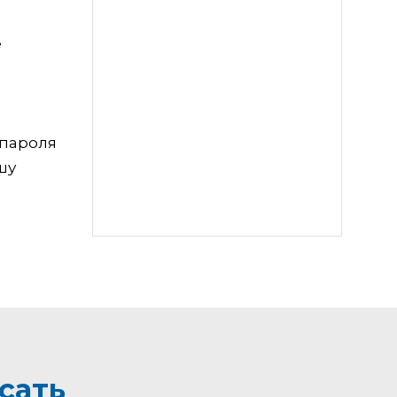
е
 пароля
шу
сать