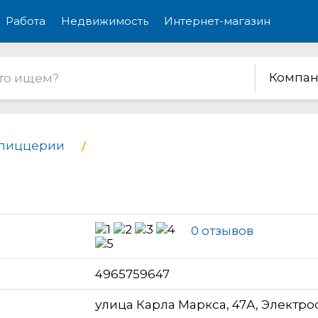
Работа
Недвижимость
Интернет-магазин
Компан
 пиццерии
0 отзывов
н
4965759647
улица Карла Маркса, 47А, Электро