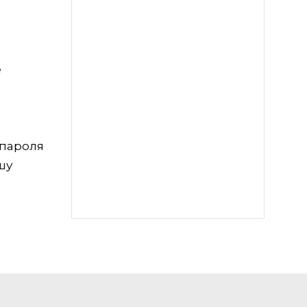
е
 пароля
шу